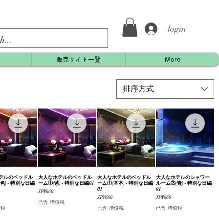
login
約
販売サイト一覧
More
排序方式
テルのベッドル
快速瀏覽
大人なホテルのベッドル
快速瀏覽
大人なホテルのベッドル
快速瀏覽
大人なホテルのシャワー
快速瀏覽
色) - 特別な日編
ーム①(紫) - 特別な日編01
ーム①(基本) - 特別な日編
ルーム③(青) - 特別な日編
01
01
價格
JP¥660
價格
價格
JP¥660
JP¥660
已含 增值税
值税
已含 增值税
已含 增值税