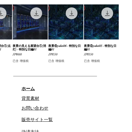
台①(点
覽
夜景の見える展望台①(消
快速瀏覽
夜景⑥yakei06 - 特別な日
快速瀏覽
夜景⑤yakei05 - 特別な日
快速瀏覽
1
灯) - 特別な日編01
編01
編01
價格
價格
價格
JP¥660
JP¥550
JP¥550
已含 增值税
已含 增值税
已含 增值税
ホーム
背景素材
お問い合わせ
販売サイト一覧
決済方法