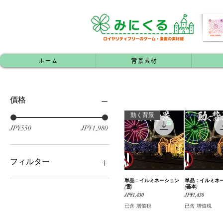
ホーム
背景素材
價格
動く背景
JP¥550
JP¥1,980
フィルター
単品：イルミネーション
快速瀏覽
単品：イルミネ
快速瀏
レジャー施設
(雪)
(基本)
#単品素材
價格
價格
JP¥1,430
JP¥1,430
その他
已含 增值税
已含 增值税
#動く背景