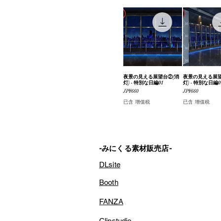
夜景の見える展望台②(消
快速瀏覽
夜景の見える展望
快速瀏
灯) - 特別な日編01
灯) - 特別な日編0
價格
價格
JP¥660
JP¥660
已含 增值税
已含 增值税
-みにくる素材販売店-
DLsite
Booth
FANZA
Clipstudio