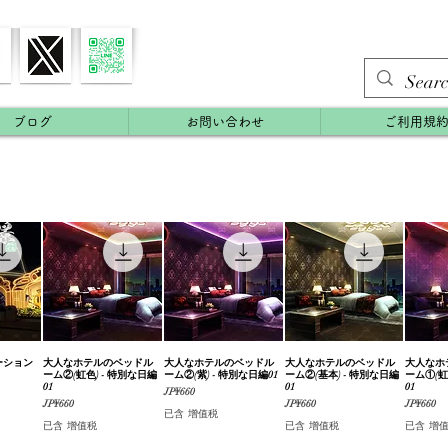
ブログ
お問い合わせ
ご利用規
ーション
覽
大人なホテルのベッドル
快速瀏覽
大人なホテルのベッドル
快速瀏覽
大人なホテルのベッドル
快速瀏覽
大人なホ
ーム②(虹色) - 特別な日編
ーム②(紫) - 特別な日編01
ーム②(基本) - 特別な日編
ーム①(虹
01
01
01
價格
JP¥660
價格
價格
價格
JP¥660
JP¥660
JP¥660
已含 增值税
已含 增值税
已含 增值税
已含 增