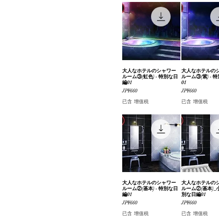
動く背景素材集『ロマンチ
ックなデート編』part01
地図・俯瞰図
#おまとめ版
街並み・道路
店舗（内装/外装）
大人なホテルのシャワー
快速瀏覽
大人なホテルの
快速瀏
ルーム③(虹色) - 特別な日
ルーム③(紫) - 
編01
01
價格
價格
JP¥660
JP¥660
已含 增值税
已含 增值税
大人なホテルのシャワー
快速瀏覽
大人なホテルの
快速瀏
ルーム②(基本) - 特別な日
ルーム②(基本)_小
編01
別な日編01
價格
價格
JP¥660
JP¥660
已含 增值税
已含 增值税