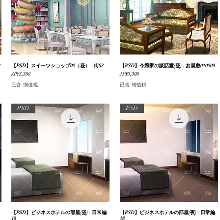
2
【PSD】スイーツショップ02（昼） - 街02
快速瀏覽
【PSD】令嬢家の談話室(昼) - お屋敷010203
快速瀏覽
價格
價格
JP¥3,300
JP¥3,300
已含 增值税
已含 增值税
PSD
PSD
【PSD】ビジネスホテルの部屋(昼) - 日常編
快速瀏覽
【PSD】ビジネスホテルの部屋(夜) - 日常編
快速瀏覽
18
18