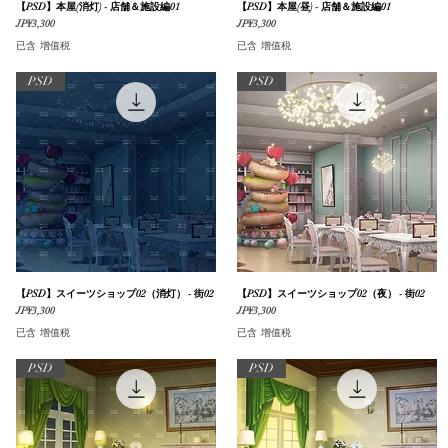
【PSD】本屋(消灯) - 店舗＆施設編01
快速瀏覽
【PSD】本屋(昼) - 店舗＆施設編01
快速瀏覽
價格
價格
JP¥3,300
JP¥3,300
已含 增值税
已含 增值税
PSD
PSD
【PSD】スイーツショップ02（消灯） - 街02
快速瀏覽
【PSD】スイーツショップ02（夜） - 街02
快速瀏覽
價格
價格
JP¥3,300
JP¥3,300
已含 增值税
已含 增值税
PSD
PSD