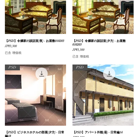
【PSD】令嬢家の談話室(夜) - お屋敷010203
快速瀏覽
【PSD】令嬢家の談話室(夕方) - お屋敷
快速瀏覽
010203
價格
JP¥3,300
價格
JP¥3,300
已含 增值税
已含 增值税
PSD
PSD
【PSD】ビジネスホテルの部屋(夕方) - 日常
快速瀏覽
【PSD】アパート外観(昼) - 日常編14
快速瀏覽
編18