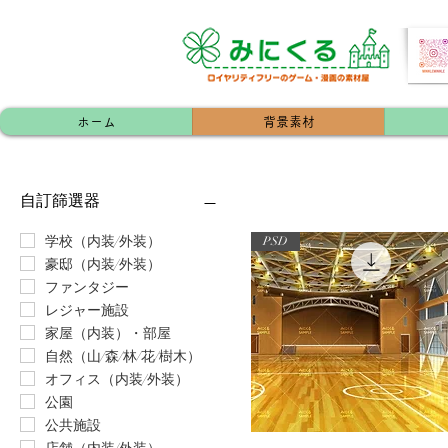
ホーム
背景素材
自訂篩選器
学校（内装/外装）
PSD
豪邸（内装/外装）
ファンタジー
レジャー施設
家屋（内装）・部屋
自然（山/森/林/花/樹木）
オフィス（内装/外装）
公園
公共施設