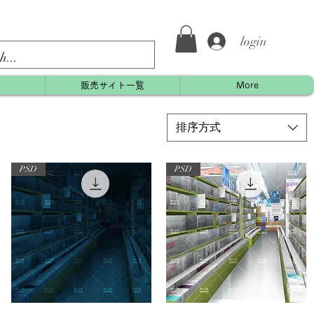
login
約
販売サイト一覧
More
排序方式
PSD
PSD