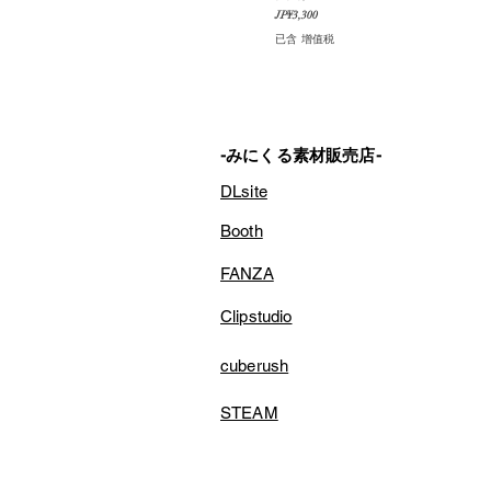
價格
JP¥3,300
已含 增值税
-みにくる素材販売店-
DLsite
Booth
FANZA
Clipstudio
cuberush
STEAM