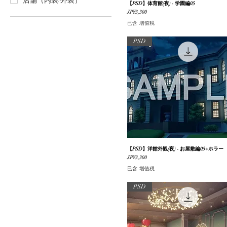
店舗（内装/外装）
【PSD】体育館(夜) - 学園編05
快速瀏覽
價格
JP¥3,300
已含 增值税
PSD
【PSD】洋館外観(夜) - お屋敷編05+ホラー
快速瀏覽
價格
JP¥3,300
已含 增值税
PSD