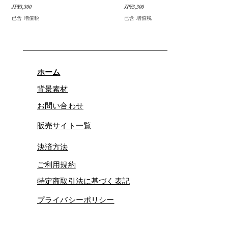
價格
價格
JP¥3,300
JP¥3,300
已含 增值税
已含 增值税
ホーム
背景素材
お問い合わせ
販売サイト一覧
決済方法
ご利用規約
特定商取引法に基づく表記
プライバシーポリシー