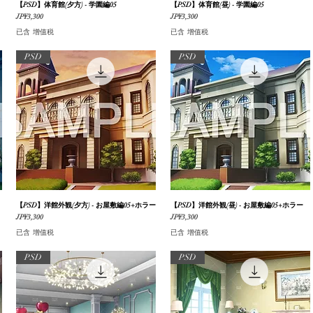
【PSD】体育館(夕方) - 学園編05
快速瀏覽
【PSD】体育館(昼) - 学園編05
快速瀏覽
價格
價格
JP¥3,300
JP¥3,300
已含 增值税
已含 增值税
PSD
PSD
【PSD】洋館外観(夕方) - お屋敷編05+ホラー
快速瀏覽
【PSD】洋館外観(昼) - お屋敷編05+ホラー
快速瀏覽
價格
價格
JP¥3,300
JP¥3,300
已含 增值税
已含 增值税
PSD
PSD