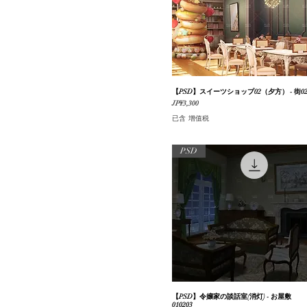
【PSD】スイーツショップ02（夕方） - 街0
快速瀏覽
價格
JP¥3,300
已含 增值税
PSD
【PSD】令嬢家の談話室(消灯) - お屋敷
快速瀏覽
010203