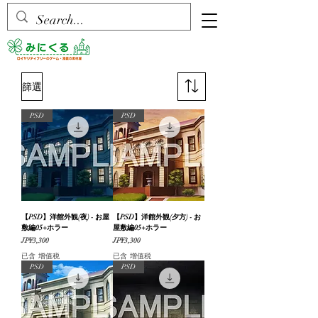
篩選
PSD
PSD
【PSD】洋館外観(夜) - お屋
【PSD】洋館外観(夕方) - お
敷編05+ホラー
屋敷編05+ホラー
價格
價格
JP¥3,300
JP¥3,300
已含 增值税
已含 增值税
PSD
PSD