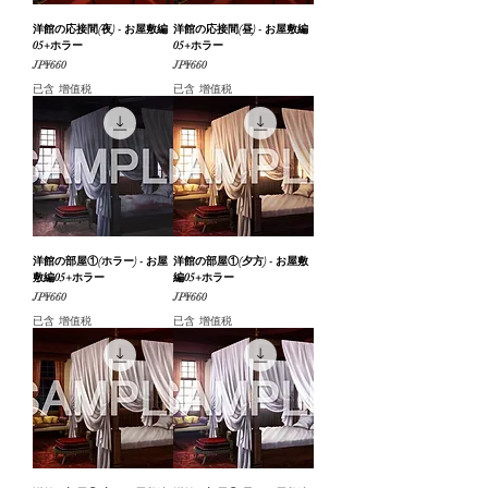
洋館の応接間(夜) - お屋敷編
洋館の応接間(昼) - お屋敷編
05+ホラー
05+ホラー
價格
價格
JP¥660
JP¥660
已含 增值税
已含 增值税
洋館の部屋①(ホラー) - お屋
洋館の部屋①(夕方) - お屋敷
敷編05+ホラー
編05+ホラー
價格
價格
JP¥660
JP¥660
已含 增值税
已含 增值税