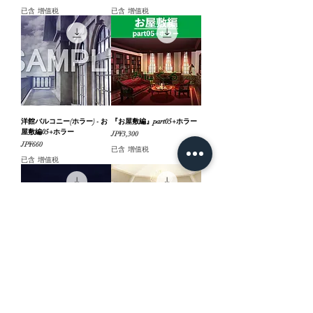
已含 增值税
已含 增值税
洋館バルコニー(ホラー) - お
『お屋敷編』part05+ホラー
屋敷編05+ホラー
價格
JP¥3,300
價格
JP¥660
已含 增值税
已含 增值税
貴賓室(消灯) - お屋敷編
貴賓室(昼) - お屋敷編05+ホ
05+ホラー
ラー
價格
價格
JP¥660
JP¥660
已含 增值税
已含 增值税