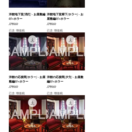
洋館地下室(消灯) - お屋敷編
洋館地下室廊下(ホラー) - お
05+ホラー
屋敷編05+ホラー
價格
價格
JP¥660
JP¥660
已含 增值税
已含 增值税
洋館の応接間(ホラー) - お屋
洋館の応接間(夕方) - お屋敷
敷編05+ホラー
編05+ホラー
價格
價格
JP¥660
JP¥660
已含 增值税
已含 增值税