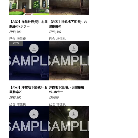
【PSD】洋館外観(昼) - お屋
【PSD】洋館地下室(昼) - お
敷編05+ホラー
屋敷編05
價格
價格
JP¥3,300
JP¥3,300
已含 增值税
已含 增值税
PSD
【PSD】洋館地下室(夜) - お
洋館地下室(昼) - お屋敷編
屋敷編05
05+ホラー
價格
價格
JP¥3,300
JP¥660
已含 增值税
已含 增值税