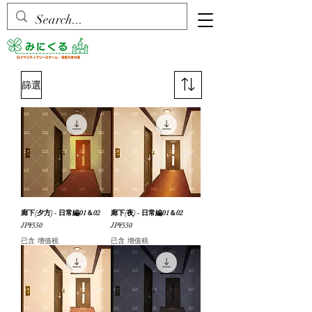
篩選
廊下(夕方) - 日常編01＆02
廊下(夜) - 日常編01＆02
價格
價格
JP¥550
JP¥550
已含 增值税
已含 增值税