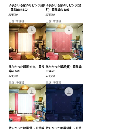
子供がいる家のリビング(昼)
子供がいる家のリビング(消
- 日常編01＆02
灯) - 日常編01＆02
價格
價格
JP¥550
JP¥550
已含 增值税
已含 增值税
散らかった部屋(夕方) - 日常
散らかった部屋(夜) - 日常編
編01＆02
01＆02
價格
價格
JP¥550
JP¥550
已含 增值税
已含 增值税
散らかった部屋(昼) - 日常編
散らかった部屋(消灯) - 日常