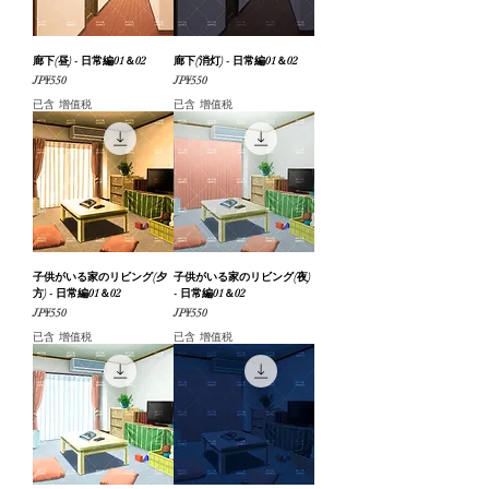
廊下(昼) - 日常編01＆02
廊下(消灯) - 日常編01＆02
價格
價格
JP¥550
JP¥550
已含 增值税
已含 增值税
子供がいる家のリビング(夕
子供がいる家のリビング(夜)
方) - 日常編01＆02
- 日常編01＆02
價格
價格
JP¥550
JP¥550
已含 增值税
已含 增值税