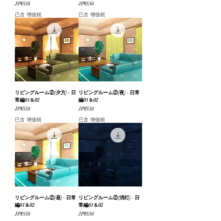
價格
價格
JP¥550
JP¥550
已含 增值税
已含 增值税
リビングルーム②(夕方) - 日
リビングルーム②(夜) - 日常
常編01＆02
編01＆02
價格
價格
JP¥550
JP¥550
已含 增值税
已含 增值税
リビングルーム②(昼) - 日常
リビングルーム②(消灯) - 日
編01＆02
常編01＆02
價格
價格
JP¥550
JP¥550