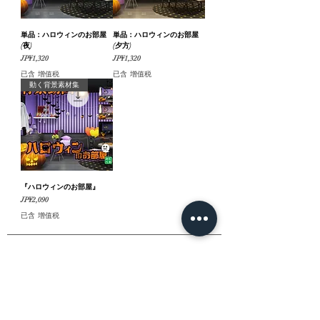
単品：ハロウィンのお部屋
単品：ハロウィンのお部屋
(夜)
(夕方)
價格
價格
JP¥1,320
JP¥1,320
已含 增值税
已含 增值税
動く背景素材集
『ハロウィンのお部屋』
價格
JP¥2,090
已含 增值税
ホーム
背景素材
販売サイト一覧
ご利用規約
お問い合わせ