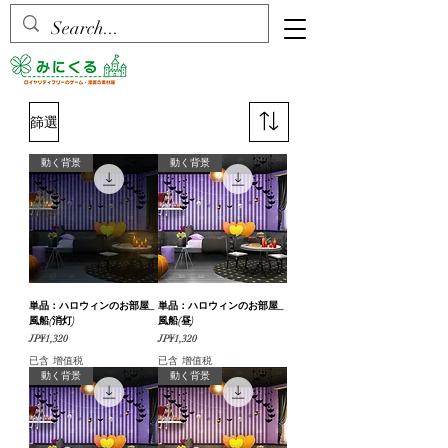
篩選
動く背景
動く背景
単品：ハロウィンのお部屋_
単品：ハロウィンのお部屋_
風船(消灯)
風船(昼)
價格
價格
JP¥1,320
JP¥1,320
已含 增值税
已含 增值税
動く背景
動く背景