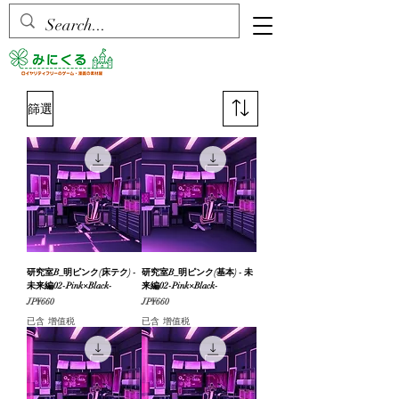
篩選
研究室B_明ピンク(床テク) -
研究室B_明ピンク(基本) - 未
未来編02-Pink×Black-
来編02-Pink×Black-
價格
價格
JP¥660
JP¥660
已含 增值税
已含 增值税