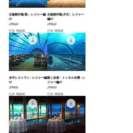
水族館外観(夜) - レジャー編
水族館外観(夕方) - レジャー
03
編03
價格
價格
JP¥660
JP¥660
已含 增值税
已含 增值税
水中レストラン - レジャー編
動く歩道・トンネル水槽 - レ
03
ジャー編03
價格
價格
JP¥660
JP¥660
已含 增值税
已含 增值税