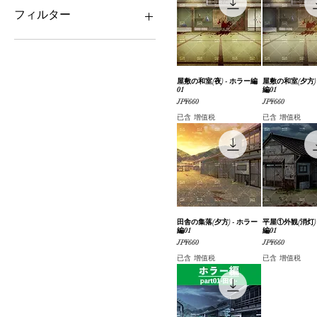
JP¥660
JP¥1,980
フィルター
豪邸（内装/外装）
家屋（外装）
#単品素材
屋敷の和室(夜) - ホラー編
快速瀏覽
屋敷の和室(夕方) 
快速瀏
01
編01
家屋（内装）・部屋
價格
價格
JP¥660
JP¥660
自然（山/森/林/花/樹木）
已含 增值税
已含 增值税
ホラー
和風
#おまとめ版
街並み・道路
田舎の集落(夕方) - ホラー
快速瀏覽
平屋①外観(消灯) 
快速瀏
編01
編01
價格
價格
JP¥660
JP¥660
已含 增值税
已含 增值税