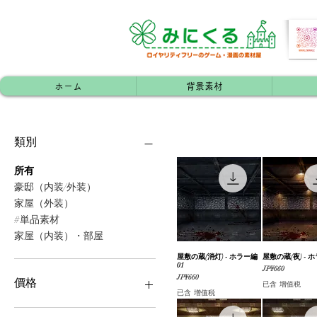
ホーム
背景素材
類別
所有
豪邸（内装/外装）
家屋（外装）
#単品素材
家屋（内装）・部屋
屋敷の蔵(消灯) - ホラー編
快速瀏覽
屋敷の蔵(夜) - 
快速瀏
01
價格
JP¥660
價格
JP¥660
價格
已含 增值税
已含 增值税