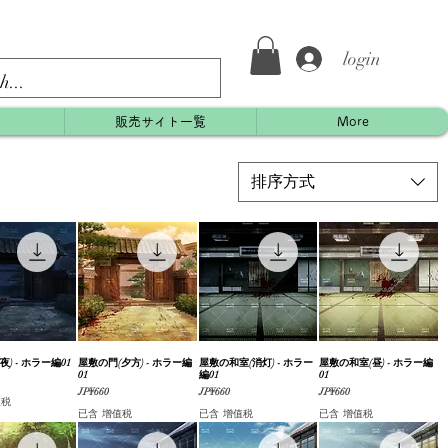
login
約
販売サイト一覧
More
排序方式
夜) - ホラー編01
快速瀏覽
屋敷の門(夕方) - ホラー編
快速瀏覽
屋敷の和室(消灯) - ホラー
快速瀏覽
屋敷の和室(昼) - ホラー編
快速瀏覽
01
編01
01
價格
價格
價格
JP¥660
JP¥660
JP¥660
值税
已含 增值税
已含 增值税
已含 增值税