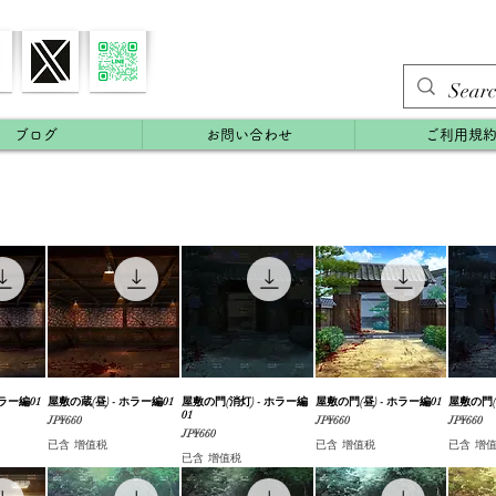
ブログ
お問い合わせ
ご利用規
ホラー編01
覽
屋敷の蔵(昼) - ホラー編01
快速瀏覽
屋敷の門(消灯) - ホラー編
快速瀏覽
屋敷の門(昼) - ホラー編01
快速瀏覽
屋敷の門(
01
價格
價格
價格
JP¥660
JP¥660
JP¥660
價格
JP¥660
已含 增值税
已含 增值税
已含 增
已含 增值税