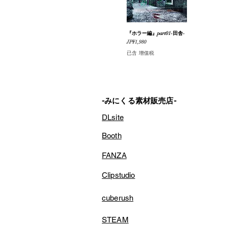
『ホラー編』part01-田舎-
快速瀏覽
價格
JP¥1,980
已含 增值税
-みにくる素材販売店-
DLsite
Booth
FANZA
Clipstudio
cuberush
STEAM