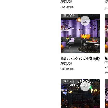
價格
價
JP¥1,320
JP
素材集『ファンタジー編』
已含 增值税
已
part06(ハロウィンBoost)
動く背景
単品：ハロウィンのお部屋(夜)
快速瀏覽
単
方
價格
JP¥1,320
價
JP
已含 增值税
已
動く背景