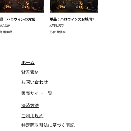
品：ハロウィンのお城
快速瀏覽
単品：ハロウィンのお城(青)
快速瀏覽
格
價格
¥1,320
JP¥1,320
含 增值税
已含 增值税
ホーム
背景素材
お問い合わせ
販売サイト一覧
決済方法
ご利用規約
特定商取引法に基づく表記