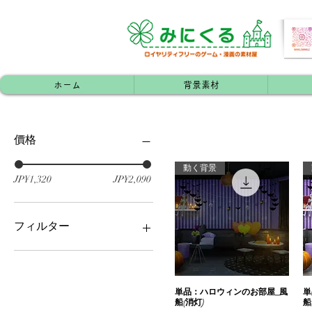
ホーム
背景素材
價格
動く背景
JP¥1,320
JP¥2,090
フィルター
ファンタジー
追加パック（Boost）
#動く背景
単品：ハロウィンのお部屋_風
快速瀏覽
単
季節のイベント
船(消灯)
船