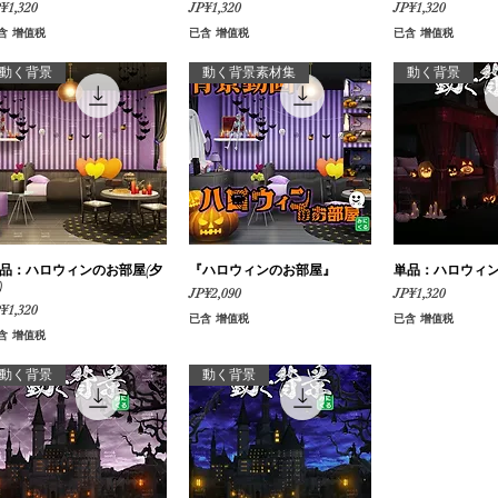
格
價格
價格
¥1,320
JP¥1,320
JP¥1,320
含 增值税
已含 增值税
已含 增值税
動く背景
動く背景素材集
動く背景
品：ハロウィンのお部屋(夕
快速瀏覽
『ハロウィンのお部屋』
快速瀏覽
単品：ハロウィ
快速
)
價格
價格
JP¥2,090
JP¥1,320
格
¥1,320
已含 增值税
已含 增值税
含 增值税
動く背景
動く背景