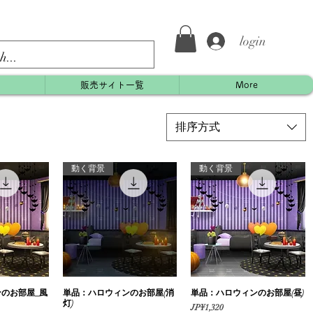
login
約
販売サイト一覧
More
排序方式
動く背景
動く背景
のお部屋_風
瀏覽
単品：ハロウィンのお部屋(消
快速瀏覽
単品：ハロウィンのお部屋(昼)
快速瀏覽
灯)
價格
JP¥1,320