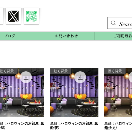
ブログ
お問い合わせ
ご利用規
動く背景
動く背景
動く背景
品：ハロウィンのお部屋_風
快速瀏覽
単品：ハロウィンのお部屋_風
快速瀏覽
単品：ハロウィン
快速
(昼)
船(夜)
船(夕方)