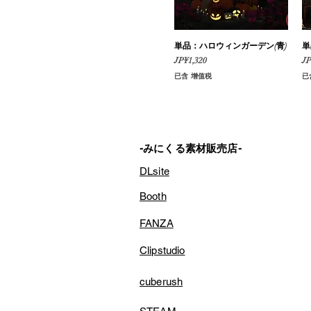
単品：ハロウィンガーデン(青)
快速瀏覽
単
價格
價
JP¥1,320
JP
已含 增值税
已
-みにくる素材販売店-
DLsite
Booth
FANZA
Clipstudio
cuberush