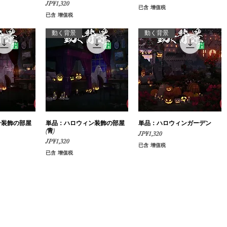
價格
JP¥1,320
已含 增值税
已含 增值税
動く背景
動く背景
ン装飾の部屋
瀏覽
単品：ハロウィン装飾の部屋
快速瀏覽
単品：ハロウィンガーデン
快速瀏覽
(青)
價格
JP¥1,320
價格
JP¥1,320
已含 增值税
已含 增值税