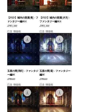
【PSD】城内の部屋(夜) - フ
【PSD】城内の部屋(夕方) -
ァンタジー編06A
ファンタジー編06A
價格
價格
JP¥3,300
JP¥3,300
已含 增值税
已含 增值税
玉座の間(消灯) - ファンタジ
玉座の間(昼) - ファンタジー
ー編06
編06
價格
價格
JP¥660
JP¥660
已含 增值税
已含 增值税