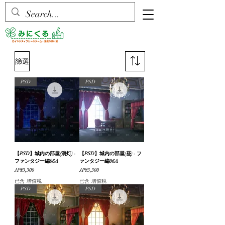
篩選
PSD
PSD
【PSD】城内の部屋(消灯) -
【PSD】城内の部屋(昼) - フ
ファンタジー編06A
ァンタジー編06A
價格
價格
JP¥3,300
JP¥3,300
已含 增值税
已含 增值税
PSD
PSD