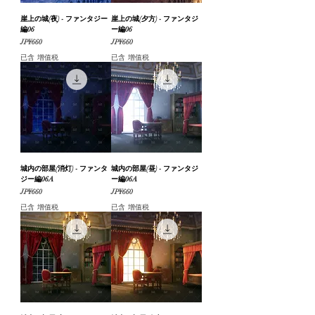
崖上の城(夜) - ファンタジー
崖上の城(夕方) - ファンタジ
編06
ー編06
價格
價格
JP¥660
JP¥660
已含 增值税
已含 增值税
城内の部屋(消灯) - ファンタ
城内の部屋(昼) - ファンタジ
ジー編06A
ー編06A
價格
價格
JP¥660
JP¥660
已含 增值税
已含 增值税