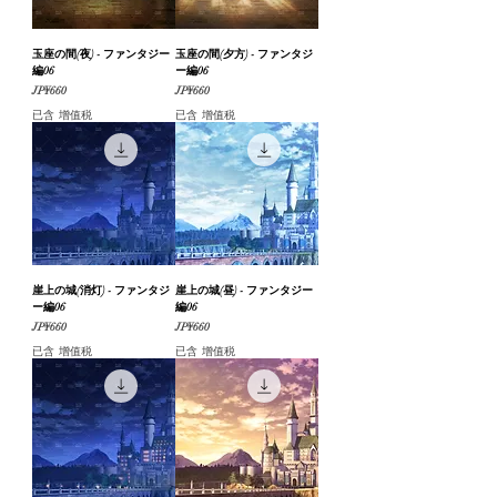
玉座の間(夜) - ファンタジー
玉座の間(夕方) - ファンタジ
編06
ー編06
價格
價格
JP¥660
JP¥660
已含 增值税
已含 增值税
崖上の城(消灯) - ファンタジ
崖上の城(昼) - ファンタジー
ー編06
編06
價格
價格
JP¥660
JP¥660
已含 增值税
已含 增值税