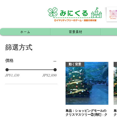
ホーム
背景素材
篩選方式
價格
動く背景
JP¥1,430
JP¥2,090
単品：ショッピングモールの
快速瀏覽
単
クリスマスツリー②(消灯) - ク
ク