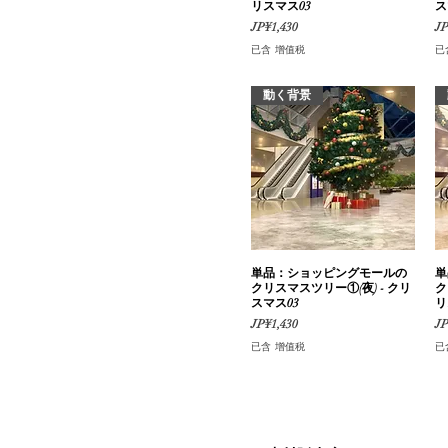
リスマス03
ス
價格
價
JP¥1,430
JP
已含 增值税
已
動く背景
単品：ショッピングモールの
快速瀏覽
単
クリスマスツリー①(夜) - クリ
ク
スマス03
リ
價格
價
JP¥1,430
JP
已含 增值税
已