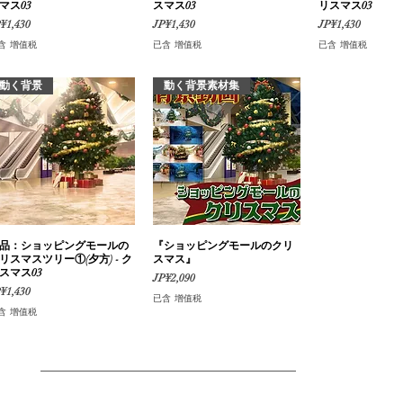
マス03
スマス03
リスマス03
格
價格
價格
¥1,430
JP¥1,430
JP¥1,430
含 增值税
已含 增值税
已含 增值税
動く背景
動く背景素材集
品：ショッピングモールの
快速瀏覽
『ショッピングモールのクリ
快速瀏覽
リスマスツリー①(夕方) - ク
スマス』
スマス03
價格
JP¥2,090
格
¥1,430
已含 增值税
含 增值税