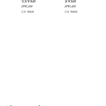
リスマス03
スマス03
價格
價格
JP¥1,430
JP¥1,430
已含 增值税
已含 增值税