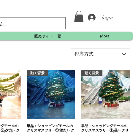
login
約
販売サイト一覧
More
排序方式
動く背景
動く背景
ングモールの
瀏覽
単品：ショッピングモールの
快速瀏覽
単品：ショッピングモールの
快速瀏覽
(夕方) - ク
クリスマスツリー①(消灯) - ク
クリスマスツリー①(昼) - クリ