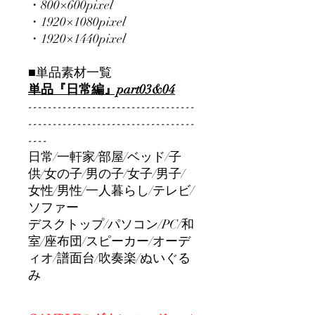
・800×600pixel
・1920×1080pixel
・1920×1440pixel
■単品素材一覧
単品『日常編』part03&04
----------------------------------
----------------------------------
----
日常/一軒家/部屋/ベッド/子
供/女の子/男の子/女子/男子/
女性/男性/一人暮らし/テレビ/
ソファー
デスクトップ/パソコン/PC/和
室/座布団/スピーカー/オーデ
ィオ/譜面台/吹奏楽/ぬいぐる
み