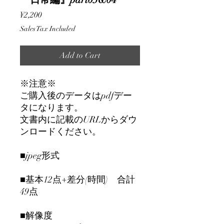
Price
¥2,200
Sales Tax Included
Add to Cart
※注意※
ご購入後のデータはpdfデー
タになります。
文書内に記載のURLからダウ
ンロードください。
■jpeg形式
■基本12点+差分(時間) 合計
49点
■解像度