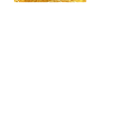
【PSD】体育館(夜) - 学園編05
【PSD】体育館(夕方) - 
Price
Price
¥3,300
¥3,300
Sales Tax Included
Sales Tax Included
ホーム
背景素材
販売サイト一覧
ご利用規約
お問い合わせ
プライバシーポリシー
特定商取引法に基づく表記
決済方法
-みにくる素材販売店-
DLsite