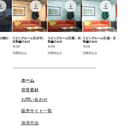
消灯) -
ビュー
リビングルーム①(夕方) -
クイックビュー
リビングルーム①(夜) - 日
クイックビュー
リビングルーム①(昼) - 日
クイックビュー
日常編03＆04
常編03＆04
常編03＆04
価格
価格
価格
￥550
￥550
￥550
消費税込み
消費税込み
消費税込み
ホーム
背景素材
お問い合わせ
販売サイト一覧
決済方法