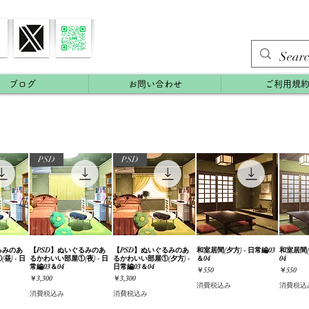
ブログ
お問い合わせ
ご利用規
PSD
PSD
るみのあ
ビュー
【PSD】ぬいぐるみのあ
クイックビュー
【PSD】ぬいぐるみのあ
クイックビュー
和室居間(夕方) - 日常編03
クイックビュー
和室居間(
クイ
) - 日
るかわいい部屋①(夜) - 日
るかわいい部屋①(夕方) -
＆04
04
常編03＆04
日常編03＆04
価格
価格
￥550
￥550
価格
価格
￥3,300
￥3,300
消費税込み
消費税込
消費税込み
消費税込み