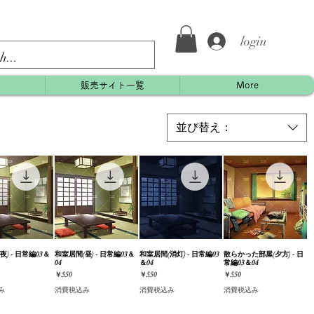
login
約
販売サイト一覧
More
並び替え：
夜) - 日常編03＆
ックビュー
和室居間(昼) - 日常編03＆
クイックビュー
和室居間(消灯) - 日常編03
クイックビュー
散らかった部屋(夕方) - 日
クイックビュー
04
＆04
常編03＆04
価格
価格
価格
￥550
￥550
￥550
み
消費税込み
消費税込み
消費税込み