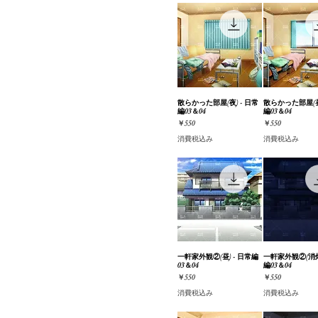
#おまとめ版
街並み・道路
散らかった部屋(夜) - 日常
クイックビュー
散らかった部屋(昼)
クイック
編03＆04
編03＆04
価格
価格
￥550
￥550
消費税込み
消費税込み
一軒家外観②(昼) - 日常編
クイックビュー
一軒家外観②(消灯)
クイック
03＆04
編03＆04
価格
価格
￥550
￥550
消費税込み
消費税込み