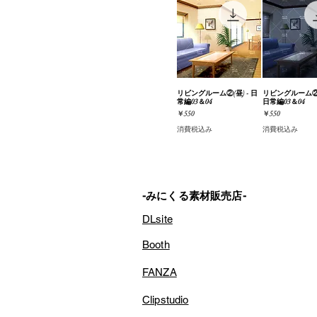
リビングルーム②(昼) - 日
クイックビュー
リビングルーム②(
クイック
常編03＆04
日常編03＆04
価格
価格
￥550
￥550
消費税込み
消費税込み
-みにくる素材販売店-
DLsite
Booth
FANZA
Clipstudio