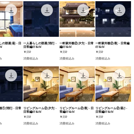
の部屋(昼) - 日
ックビュー
一人暮らしの部屋(消灯) -
クイックビュー
一軒家外観②(夕方) - 日常
クイックビュー
一軒家外観②(夜) - 日常編
クイックビュー
04
日常編03＆04
編03＆04
03＆04
価格
価格
価格
￥550
￥550
￥550
み
消費税込み
消費税込み
消費税込み
①(消灯) - 日常
ックビュー
リビングルーム②(夕方) -
クイックビュー
リビングルーム②(夜) - 日
クイックビュー
リビングルーム②(昼2) -
クイックビュー
日常編03＆04
常編03＆04
日常編03＆04
価格
価格
価格
￥550
￥550
￥550
み
消費税込み
消費税込み
消費税込み