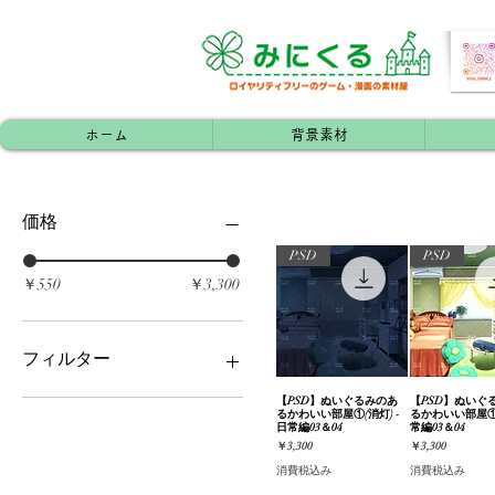
ホーム
背景素材
価格
PSD
PSD
￥550
￥3,300
フィルター
【PSD】ぬいぐるみのあ
クイックビュー
【PSD】ぬいぐ
クイック
家屋（外装）
るかわいい部屋①(消灯) -
るかわいい部屋①(昼
#単品素材
日常編03＆04
常編03＆04
価格
価格
￥3,300
￥3,300
家屋（内装）・部屋
消費税込み
消費税込み
和風