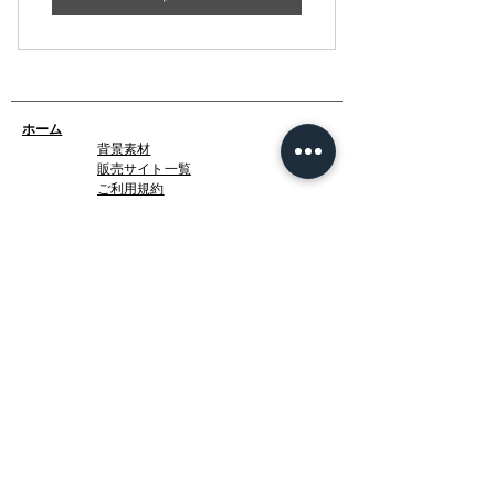
ホーム
背景素材
販売サイト一覧
ご利用規約
お問い合わせ
プライバシーポリシー
特定商取引法に基づく表記
決済方法
-みにくる素材販売店-
DLsite
Booth
FANZA
Clipstudio
cuberush
STEAM