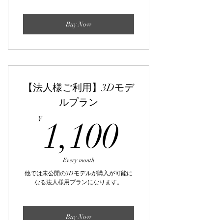
Buy Now
【法人様ご利用】3Dモデ
ルプラン
1,100¥
¥
1,100
Every month
他では未公開の3Dモデルが購入が可能に
なる法人様用プランになります。
Buy Now