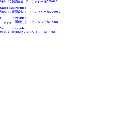
Price
城のバラ庭園(雨) - ファンタジー編06
¥660
Sales Tax Included
Price
城のバラ庭園(消灯) - ファンタジー編06
¥660
Sales Tax Included
Price
城のバラ庭園(曇り) - ファンタジー編06
¥660
Sales Tax Included
Price
城のバラ庭園(昼) - ファンタジー編06
¥660
Sales Tax Included
Price
城のバラ庭園(夜) - ファンタジー編06
¥660
Sales Tax Included
Price
城のバラ庭園(夕方) - ファンタジー編06
¥660
Sales Tax Included
Price
図書室・書庫(消灯) - ファンタジー編06
¥660
Sales Tax Included
ホーム
背景素材
販売サイト一覧
ご利用規約
お問い合わせ
プライバシーポリシー
特定商取引法に基づく表記
決済方法
-みにくる素材販売店-
DLsite
Booth
FANZA
Clipstudio