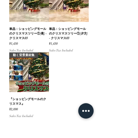
単品：ショッピングモール
単品：ショッピングモール
のクリスマスツリー①(夜) -
のクリスマスツリー①(夕方)
クリスマス03
- クリスマス03
Price
Price
¥1,430
¥1,430
Sales Tax Included
Sales Tax Included
動く背景素材集
『ショッピングモールのク
リスマス』
Price
¥2,090
Sales Tax Included
ホーム
背景素材