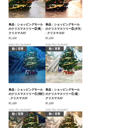
単品：ショッピングモール
単品：ショッピングモール
のクリスマスツリー②(夜) -
のクリスマスツリー②(夕方)
クリスマス03
- クリスマス03
Price
Price
¥1,430
¥1,430
Sales Tax Included
Sales Tax Included
動く背景
動く背景
単品：ショッピングモール
単品：ショッピングモール
のクリスマスツリー①(消灯)
のクリスマスツリー①(昼) -
- クリスマス03
クリスマス03
Price
Price
¥1,430
¥1,430
Sales Tax Included
Sales Tax Included
動く背景
動く背景