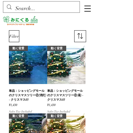
Filter
動く背景
動く背景
単品：ショッピングモール
単品：ショッピングモール
のクリスマスツリー②(消灯)
のクリスマスツリー②(昼) -
- クリスマス03
クリスマス03
Price
Price
¥1,430
¥1,430
Sales Tax Included
Sales Tax Included
動く背景
動く背景