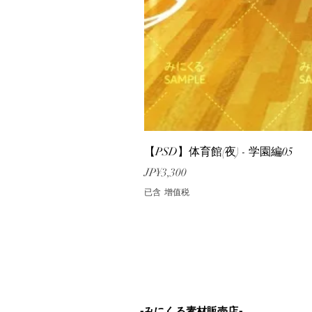
【PSD】体育館(夜) - 学園編05
價格
JP¥3,300
已含 增值税
-みにくる素材販売店-