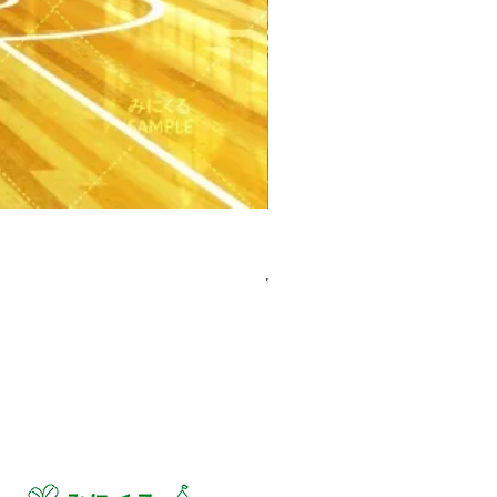
【PSD】体育館(夕方) - 学園編
價格
JP¥3,300
已含 增值税