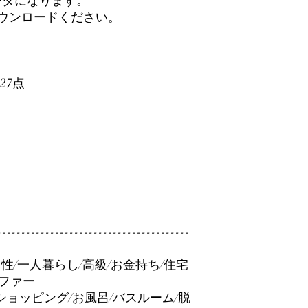
ータになります。
ダウンロードください。
27点
----------------------------------------
男性/一人暮らし/高級/お金持ち/住宅
ソファー
ショッピング/お風呂/バスルーム/脱