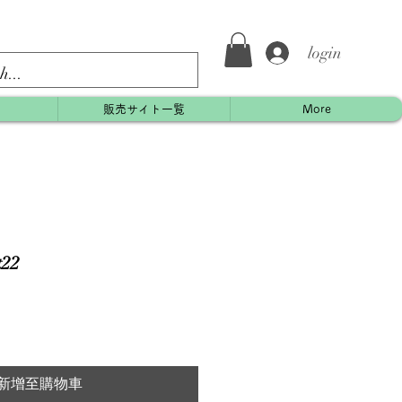
login
約
販売サイト一覧
More
22
新增至購物車