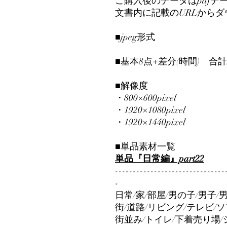
ご購入後のデータはpdfデ
文書内に記載のURLから
■jpeg形式
■基本8点+差分(時間) 合計
■解像度
・800×600pixel
・1920×1080pixel
・1920×1440pixel
■単品素材一覧
単品『日常編』part22
-------------------------------
-
日常/家/部屋/男の子/男子/
街/道路/リビング/テレビ/
街並み/トイレ/下着売り場/