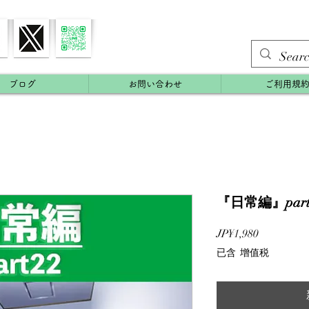
ブログ
お問い合わせ
ご利用規
『日常編』part
價
JP¥1,980
格
已含 增值税