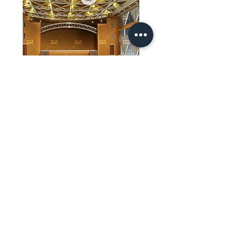
【PSD】体育館(夜) - 学園編05
【PSD】体育館(夕方) - 
價格
價格
JP¥3,300
JP¥3,300
已含 增值税
已含 增值税
ホーム
背景素材
販売サイト一覧
ご利用規約