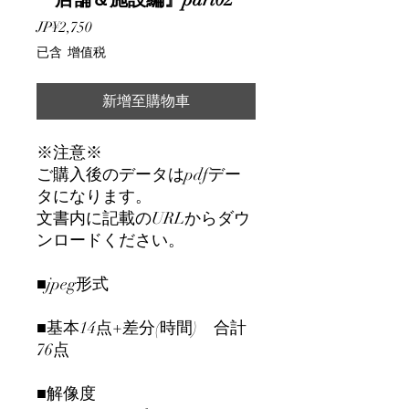
價
JP¥2,750
格
已含 增值税
新增至購物車
※注意※
ご購入後のデータはpdfデー
タになります。
文書内に記載のURLからダウ
ンロードください。
■jpeg形式
■基本14点+差分(時間) 合計
76点
■解像度