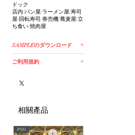
ドック
店内/パン屋/ラーメン屋/寿司
屋/回転寿司/券売機/蕎麦屋/立
ち食い/焼肉屋
SAMPLEのダウンロード
コチラからDL>>
ご利用規約
※必ずお読みください
相關產品
PSD
PSD