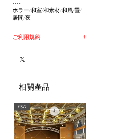
----
ホラー/和室/和素材/和風/畳/
居間/夜
ご利用規約
※必ずお読みください
相關產品
PSD
PSD