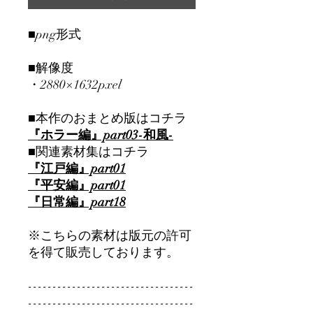
■png形式
■解像度
・2880×1632pxel
■本作のおまとめ版はコチラ
『ホラー編』part03-和風-
■関連素材集はコチラ
『江戸編』part01
『平安編』part01
『日常編』part
18
※こちらの素材は版元の許可
を得て販売しております。
----------------------------------
----------------------------------