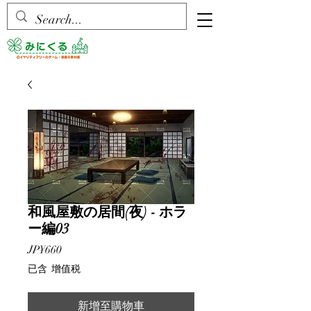
和風屋敷の居間(夜) - ホラ
ー編03
價
JP¥660
格
已含 增值税
新增至購物車