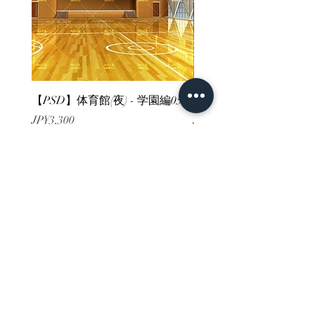
【PSD】体育館(夜) - 学園編05
【PSD】体育館(夕方) - 
價格
價格
JP¥3,300
JP¥3,300
已含 增值税
已含 增值税
ホーム
背景素材
販売サイト一覧
ご利用規約
お問い合わせ
プライバシーポリシー
特定商取引法に基づく表記
決済方法