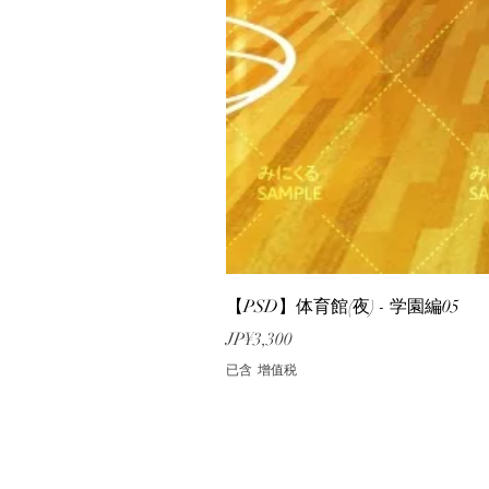
【PSD】体育館(夜) - 学園編05
價格
JP¥3,300
已含 增值税