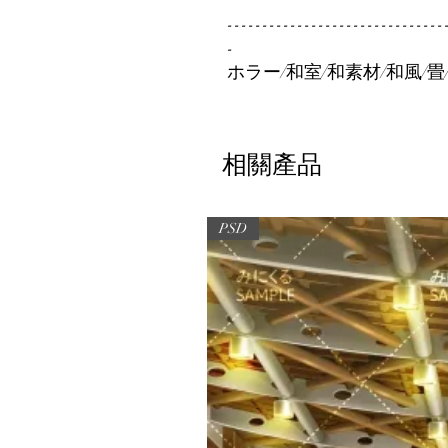
-------------------------------
-
ホラー/和室/和素材/和風/畳
相關產品
PSD