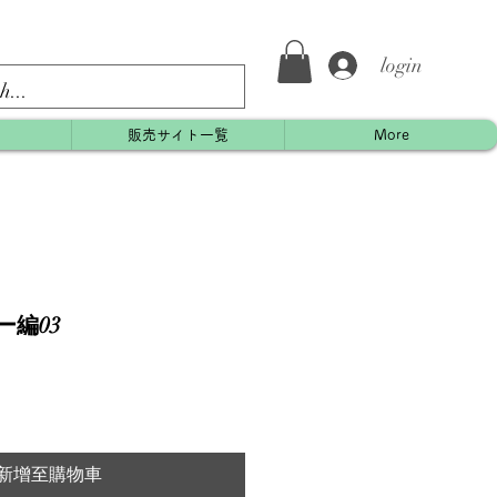
login
約
販売サイト一覧
More
ラー編03
新增至購物車