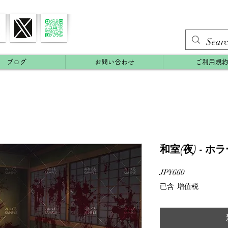
ブログ
お問い合わせ
ご利用規
和室(夜) - ホ
價
JP¥660
格
已含 增值税