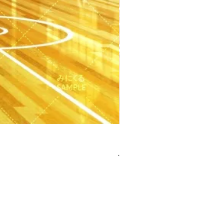
【PSD】体育館(夕方) - 学園編
價格
JP¥3,300
已含 增值税