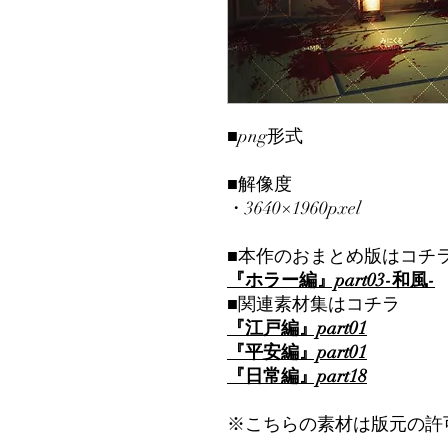
■png形式
■解像度
・3640×1960pxel
■本作のおまとめ版はコチ
『ホラー編』part03-和風-
■関連素材集はコチラ
『江戸編』part01
『平安編』part01
『日常編』part
18
※こちらの素材は版元の許