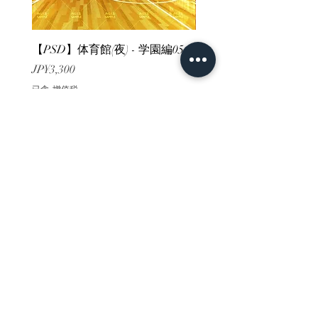
【PSD】体育館(夜) - 学園編05
【PSD】体育館(夕方) - 
價格
價格
JP¥3,300
JP¥3,300
已含 增值税
已含 增值税
ホーム
背景素材
販売サイト一覧
ご利用規約
お問い合わせ
プライバシーポリシー
特定商取引法に基づく表記
決済方法
-みにくる素材販売店-
DLsite
Booth