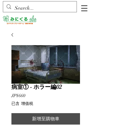
病室① - ホラー編02
價
JP¥660
格
已含 增值税
新增至購物車