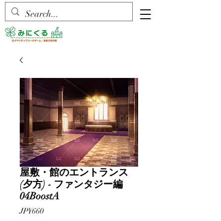
屋敷・館のエントランス
(夕方) - ファンタジー編
04BoostA
價
JP¥660