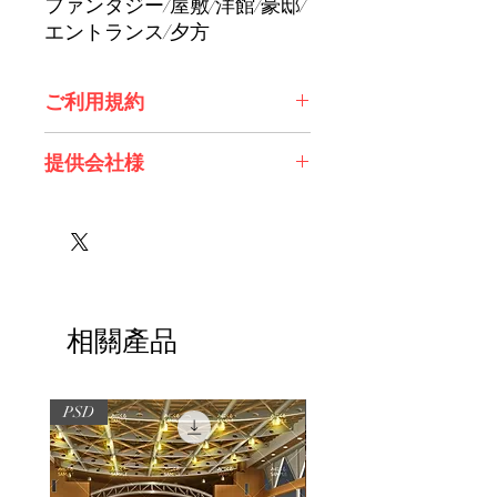
ファンタジー/屋敷/洋館/豪邸/
エントランス/夕方
ご利用規約
※必ずお読みください
提供会社様
株式会社 Future Tech Lab様
相關產品
PSD
PSD