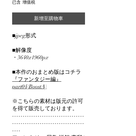
格
已含 增值税
新增至購物車
■jpeg形式
■解像度
・3640x1960px
■本作のおまとめ版はコチラ
『ファンタジー編』
part04(BoostA)
※こちらの素材は版元の許可
を得て販売しております。
----------------------------------
----------------------------------
----