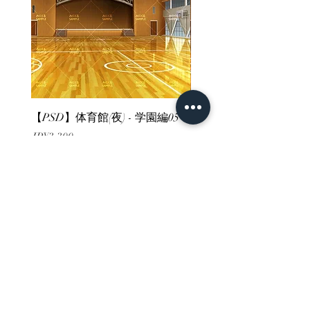
【PSD】体育館(夜) - 学園編05
【PSD】体育館(夕方) - 
價格
價格
JP¥3,300
JP¥3,300
已含 增值税
已含 增值税
ホーム
背景素材
販売サイト一覧
ご利用規約
お問い合わせ
プライバシーポリシー
特定商取引法に基づく表記