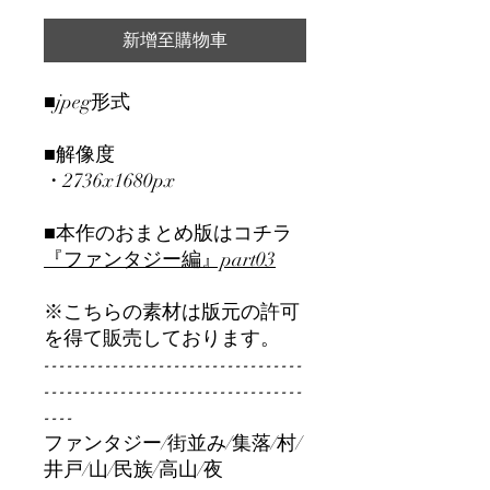
新增至購物車
■jpeg形式
■解像度
・2736x1680px
■本作のおまとめ版はコチラ
『ファンタジー編』part0
3
※こちらの素材は版元の許可
を得て販売しております。
----------------------------------
----------------------------------
----
ファンタジー/街並み/集落/村/
井戸/山/民族/高山/夜