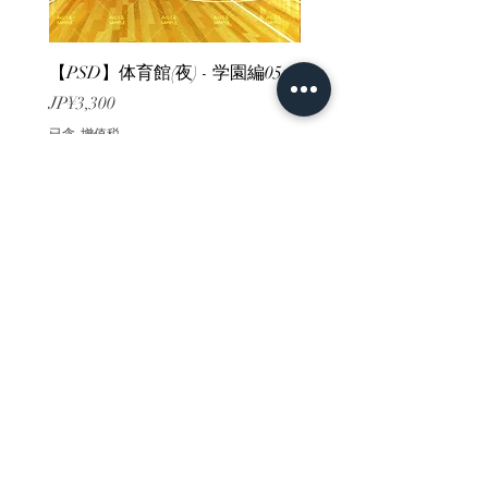
【PSD】体育館(夜) - 学園編05
【PSD】体育館(夕方) - 
價格
價格
JP¥3,300
JP¥3,300
已含 增值税
已含 增值税
ホーム
背景素材
販売サイト一覧
ご利用規約
お問い合わせ
プライバシーポリシー
特定商取引法に基づく表記
決済方法
-みにくる素材販売店-
DLsite
Booth
FANZA