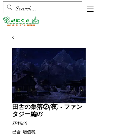
田舎の集落②(夜) - ファン
タジー編03
價
JP¥660
格
已含 增值税