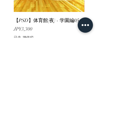
【PSD】体育館(夜) - 学園編05
【PSD】体育館(夕方) - 
價格
價格
JP¥3,300
JP¥3,300
已含 增值税
已含 增值税
ホーム
背景素材
販売サイト一覧
ご利用規約
お問い合わせ
プライバシーポリシー
特定商取引法に基づく表記
決済方法
-みにくる素材販売店-
DLsite
Booth
FANZA