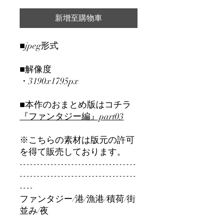
新增至購物車
■jpeg形式
■解像度
・3190x1795px
■本作のおまとめ版はコチラ
『ファンタジー編』part0
3
※こちらの素材は版元の許可
を得て販売しております。
----------------------------------
----------------------------------
----
ファンタジー/港/漁港/積荷/街
並み/夜