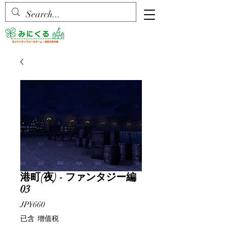
港町(夜) - ファンタジー編
03
價
JP¥660
格
已含 增值税