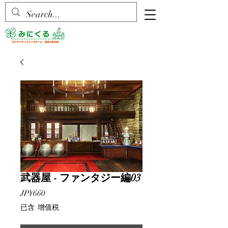
武器屋 - ファンタジー編03
價
JP¥660
格
已含 增值税