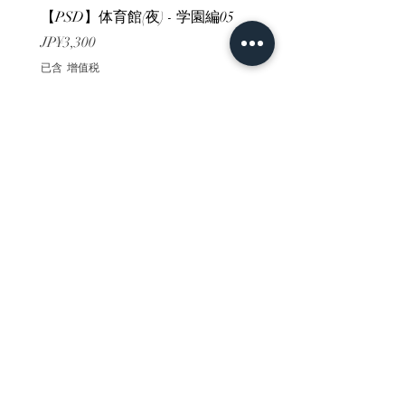
【PSD】体育館(夜) - 学園編05
【PSD】体育館(夕方) - 
價格
價格
JP¥3,300
JP¥3,300
已含 增值税
已含 增值税
ホーム
背景素材
販売サイト一覧
ご利用規約
お問い合わせ
プライバシーポリシー
特定商取引法に基づく表記
決済方法
-みにくる素材販売店-
DLsite
Booth
FANZA
Clipstudio
cuberush
STEAM