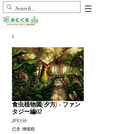
食虫植物園(夕方) - ファン
タジー編02
價
JP¥550
格
已含 增值税