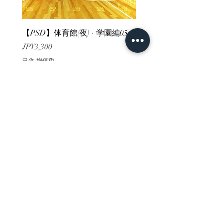
【PSD】体育館(夜) - 学園編05
【PSD】体育館(夕方) - 
價格
價格
JP¥3,300
JP¥3,300
已含 增值税
已含 增值税
ホーム
背景素材
販売サイト一覧
ご利用規約
お問い合わせ
プライバシーポリシー
特定商取引法に基づく表記
決済方法
-みにくる素材販売店-
DLsite
Booth
FANZA