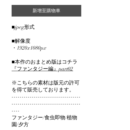
新增至購物車
■jpeg形式
■解像度
・1920x1080px
■本作のおまとめ版はコチラ
『ファンタジー編』part0
2
※こちらの素材は版元の許可
を得て販売しております。
----------------------------------
----------------------------------
----
ファンタジー/食虫即物/植物
園/夕方