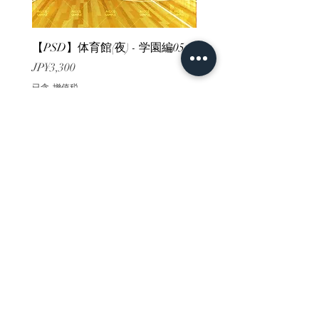
【PSD】体育館(夜) - 学園編05
【PSD】体育館(夕方) - 
價格
價格
JP¥3,300
JP¥3,300
已含 增值税
已含 增值税
ホーム
背景素材
販売サイト一覧
ご利用規約
お問い合わせ
プライバシーポリシー
特定商取引法に基づく表記
決済方法
-みにくる素材販売店-
DLsite
Booth
FANZA