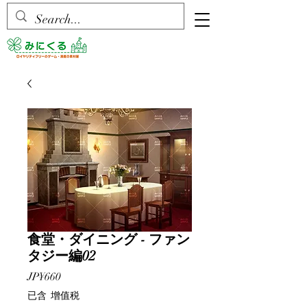
食堂・ダイニング - ファン
タジー編02
價
JP¥660
格
已含 增值税