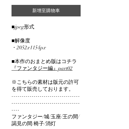
新增至購物車
■jpeg形式
■解像度
・2052x1154px
■本作のおまとめ版はコチラ
『ファンタジー編』part0
2
※こちらの素材は版元の許可
を得て販売しております。
----------------------------------
----------------------------------
----
ファンタジー/城/玉座/王の間/
謁見の間/椅子/消灯