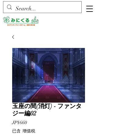
玉座の間(消灯) - ファンタ
ジー編02
價
JP¥660
格
已含 增值税