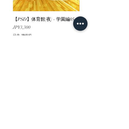
【PSD】体育館(夜) - 学園編05
【PSD】体育館(夕方) - 
價格
價格
JP¥3,300
JP¥3,300
已含 增值税
已含 增值税
ホーム
背景素材
販売サイト一覧
ご利用規約
お問い合わせ
プライバシーポリシー
特定商取引法に基づく表記
決済方法
-みにくる素材販売店-
DLsite
Booth
FANZA