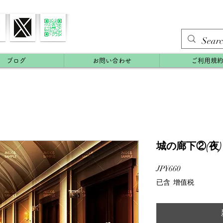
ブログ
お問い合わせ
ご利用規
城の廊下②(夜)
價
JP¥660
格
已含 增值税