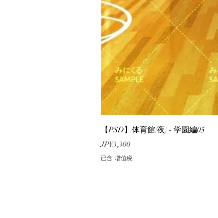
【PSD】体育館(夜) - 学園編05
價格
JP¥3,300
已含 增值税