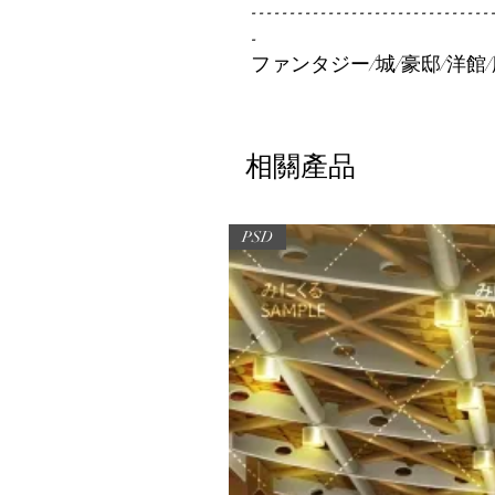
-------------------------------
-
ファンタジー/城/豪邸/洋館/
相關產品
PSD