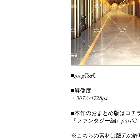
■jpeg形式
■解像度
・3072x1728px
■本作のおまとめ版はコチ
『ファンタジー編』part02
※こちらの素材は版元の許