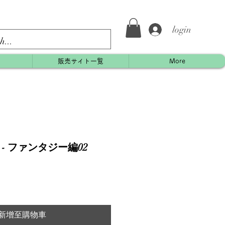
login
約
販売サイト一覧
More
 - ファンタジー編02
新增至購物車