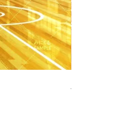
【PSD】体育館(夕方) - 学園編
價格
JP¥3,300
已含 增值税