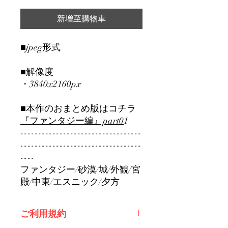
新增至購物車
■jpeg形式
■解像度
・3840x2160px
■本作のおまとめ版はコチラ
『ファンタジー編』part0
1
----------------------------------
----------------------------------
----
ファンタジー/砂漠/城/外観/宮
殿/中東/エスニック/夕方
ご利用規約