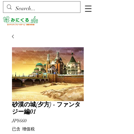
砂漠の城(夕方) - ファンタ
ジー編01
價
JP¥660
格
已含 增值税