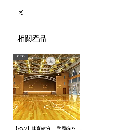
※必ずお読みください
相關產品
PSD
PSD
【PSD】体育館(夜) - 学園編05
【PSD】体育館(夕方) - 