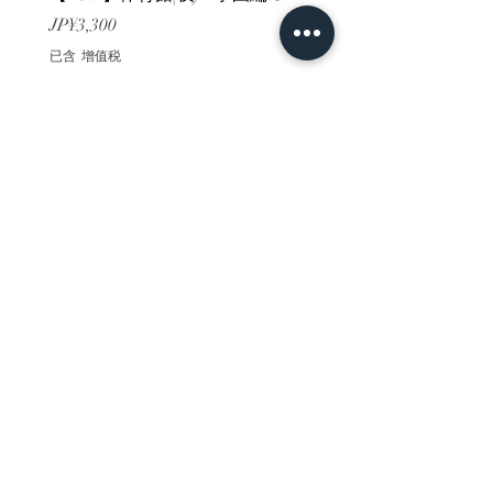
價格
價格
JP¥3,300
JP¥3,300
已含 增值税
已含 增值税
ホーム
背景素材
販売サイト一覧
ご利用規約
お問い合わせ
プライバシーポリシー
特定商取引法に基づく表記
決済方法
-みにくる素材販売店-
DLsite
Booth
FANZA
Clipstudio
cuberush
STEAM