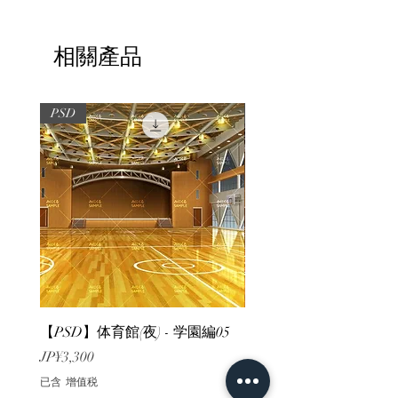
相關產品
PSD
PSD
【PSD】体育館(夜) - 学園編05
【PSD】体育館(夕方) - 
價格
價格
JP¥3,300
JP¥3,300
已含 增值税
已含 增值税