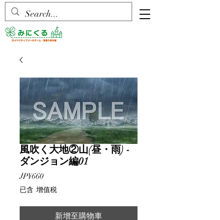
風吹く大地②山(昼・雨) -
ダンジョン編01
價
JP¥660
格
已含 增值税
新增至購物車