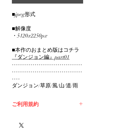
■jpeg形式
■解像度
・5120x2250px
■本作のおまとめ版はコチラ
『ダンジョン編』part01
----------------------------------
----------------------------------
----
ダンジョン/草原/風/山/道/雨
ご利用規約
※必ずお読みください