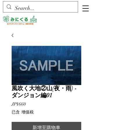
風吹く大地②山(夜・雨) -
ダンジョン編01
價
JP¥660
格
已含 增值税
新增至購物車