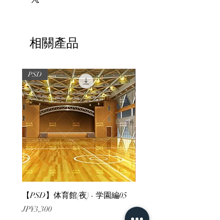
相關產品
PSD
PSD
【PSD】体育館(夜) - 学園編05
【PSD】体育館(夕方) - 
價格
價格
JP¥3,300
JP¥3,300