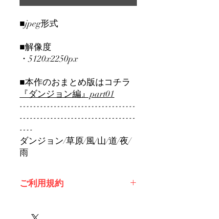
■jpeg形式
■解像度
・5120x2250px
■本作のおまとめ版はコチラ
『ダンジョン編』part01
----------------------------------
----------------------------------
----
ダンジョン/草原/風/山/道/夜/
雨
ご利用規約
※必ずお読みください