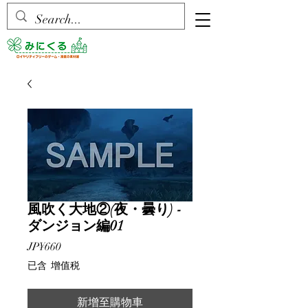
風吹く大地②(夜・曇り) -
ダンジョン編01
價
JP¥660
格
已含 增值税
新增至購物車