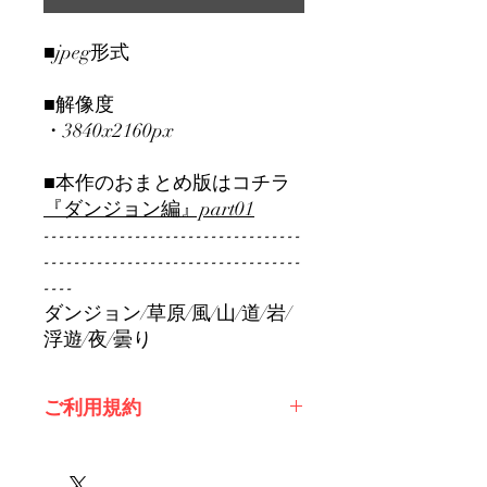
■jpeg形式
■解像度
・3840x2160px
■本作のおまとめ版はコチラ
『ダンジョン編』part01
----------------------------------
----------------------------------
----
ダンジョン/草原/風/山/道/岩/
浮遊/夜/曇り
ご利用規約
※必ずお読みください