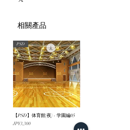
相關產品
PSD
PSD
【PSD】体育館(夜) - 学園編05
【PSD】体育館(夕方) - 
價格
價格
JP¥3,300
JP¥3,300