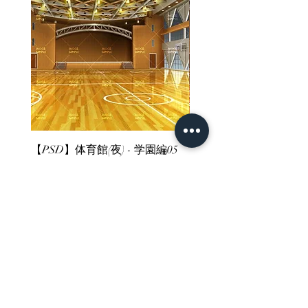
【PSD】体育館(夜) - 学園編05
【PSD】体育館(夕方) - 
價格
價格
JP¥3,300
JP¥3,300
已含 增值税
已含 增值税
ホーム
背景素材
販売サイト一覧
ご利用規約
お問い合わせ