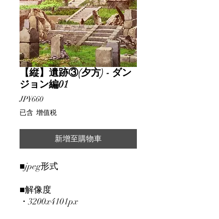
【縦】遺跡③(夕方) - ダン
ジョン編01
價
JP¥660
格
已含 增值税
新增至購物車
■jpeg形式
■解像度
・3200x4101px