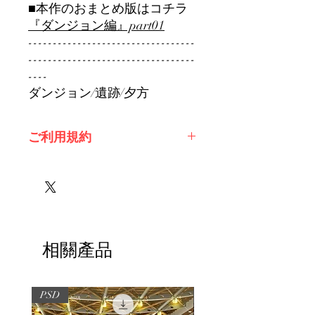
■本作のおまとめ版はコチラ
『ダンジョン編』part01
----------------------------------
----------------------------------
----
ダンジョン/遺跡/夕方
ご利用規約
※必ずお読みください
相關產品
PSD
PSD