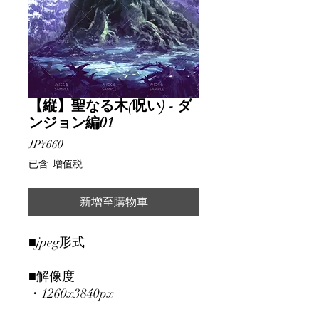
【縦】聖なる木(呪い) - ダ
ンジョン編01
價
JP¥660
格
已含 增值税
新增至購物車
■jpeg形式
■解像度
・1260x3840px