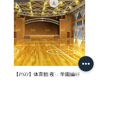
【PSD】体育館(夜) - 学園編05
【PSD】体育館(夕方) - 
價格
價格
JP¥3,300
JP¥3,300
已含 增值税
已含 增值税
ホーム
背景素材
販売サイト一覧