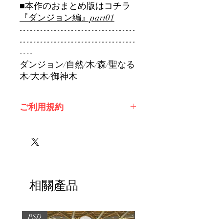
■本作のおまとめ版はコチラ
『ダンジョン編』part01
----------------------------------
----------------------------------
----
ダンジョン/自然/木/森/聖なる
木/大木/御神木
ご利用規約
※必ずお読みください
相關產品
PSD
PSD