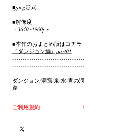
■jpeg形式
■解像度
・3640x1960px
■本作のおまとめ版はコチラ
『ダンジョン編』part01
----------------------------------
----------------------------------
----
ダンジョン/洞窟/泉/水/青の洞
窟
ご利用規約
※必ずお読みください