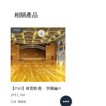
相關產品
PSD
PSD
【PSD】体育館(夜) - 学園編05
【PSD】体育館(夕方) - 
價格
價格
JP¥3,300
JP¥3,300
已含 增值税
已含 增值税