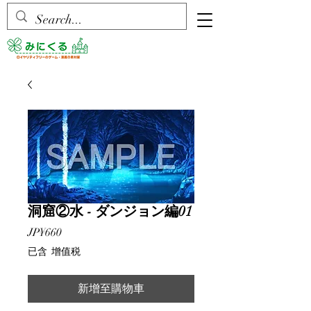
洞窟②水 - ダンジョン編01
價
JP¥660
格
已含 增值税
新增至購物車