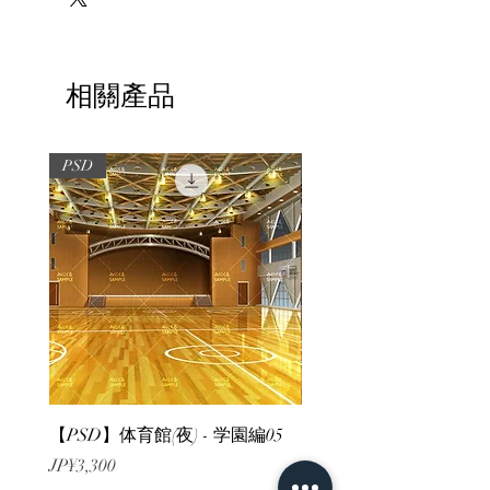
相關產品
PSD
PSD
【PSD】体育館(夜) - 学園編05
【PSD】体育館(夕方) - 
價格
價格
JP¥3,300
JP¥3,300