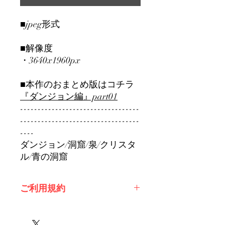
■jpeg形式
■解像度
・3640x1960px
■本作のおまとめ版はコチラ
『ダンジョン編』part01
----------------------------------
----------------------------------
----
ダンジョン/洞窟/泉/クリスタ
ル/青の洞窟
ご利用規約
※必ずお読みください