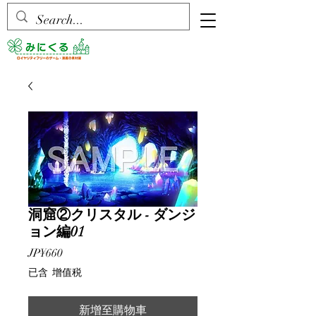
洞窟②クリスタル - ダンジ
ョン編01
價
JP¥660
格
已含 增值税
新增至購物車