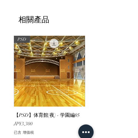
相關產品
PSD
PSD
【PSD】体育館(夜) - 学園編05
【PSD】体育館(夕方) - 
價格
價格
JP¥3,300
JP¥3,300
已含 增值税
已含 增值税