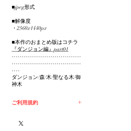
■jpeg形式
■解像度
・2560x1440px
■本作のおまとめ版はコチラ
『ダンジョン編』part01
----------------------------------
----------------------------------
----
ダンジョン/森/木/聖なる木/御
神木
ご利用規約
※必ずお読みください