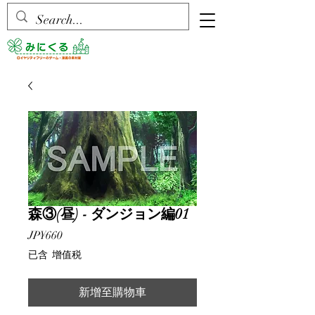
森③(昼) - ダンジョン編01
價
JP¥660
格
已含 增值税
新增至購物車