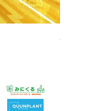
【PSD】体育館(夕方) - 学園編
價格
JP¥3,300
已含 增值税