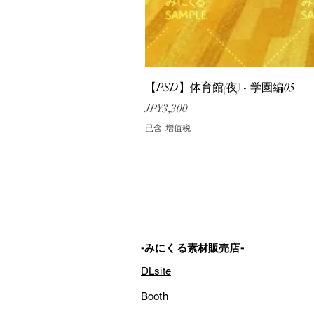
【PSD】体育館(夜) - 学園編05
價格
JP¥3,300
已含 增值税
-みにくる素材販売店-
DLsite
Booth