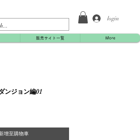
login
約
販売サイト一覧
More
- ダンジョン編01
新增至購物車