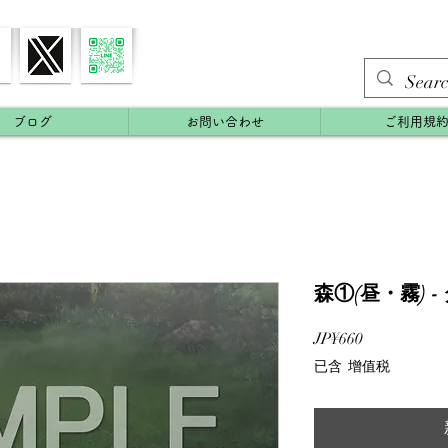
ブログ
お問い合わせ
ご利用規
森①(昼・霧) 
價
JP¥660
格
已含 增值税