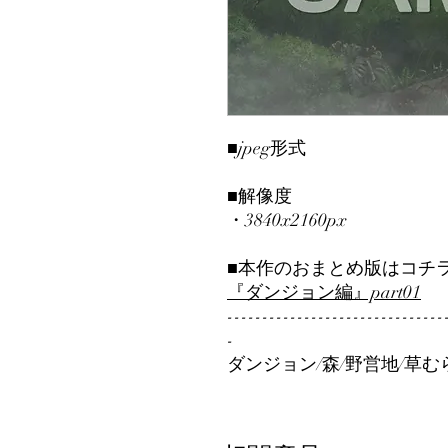
■jpeg形式
■解像度
・3840x2160px
■本作のおまとめ版はコチ
『ダンジョン編』part01
-------------------------------
-
ダンジョン/森/野営地/草む