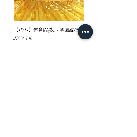
【PSD】体育館(夜) - 学園編05
【PSD】体育館(夕方) - 
價格
價格
JP¥3,300
JP¥3,300
已含 增值税
已含 增值税
ホーム
背景素材
販売サイト一覧
ご利用規約
お問い合わせ
プライバシーポリシー
特定商取引法に基づく表記
決済方法
-みにくる素材販売店-
DLsite