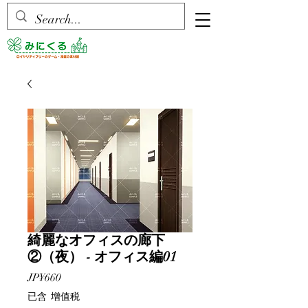
綺麗なオフィスの廊下
②（夜） - オフィス編01
價
JP¥660
格
已含 增值税