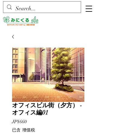
オフィスビル街（夕方） -
オフィス編01
價
JP¥660
格
已含 增值税