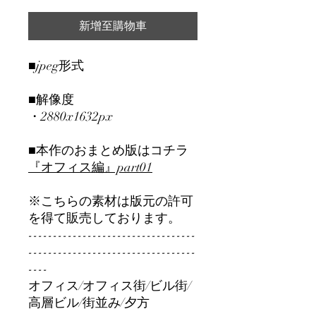
新增至購物車
■jpeg形式
■解像度
・2880x1632px
■本作のおまとめ版はコチラ
『オフィス編』part01
※こちらの素材は版元の許可
を得て販売しております。
----------------------------------
----------------------------------
----
オフィス/オフィス街/ビル街/
高層ビル/街並み/夕方