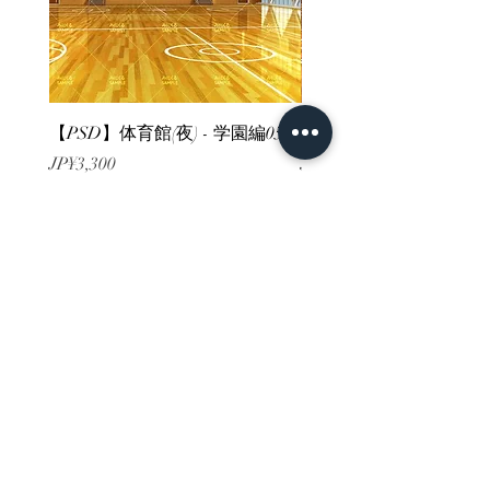
【PSD】体育館(夜) - 学園編05
【PSD】体育館(夕方) - 
價格
價格
JP¥3,300
JP¥3,300
已含 增值税
已含 增值税
ホーム
背景素材
販売サイト一覧
ご利用規約
お問い合わせ
プライバシーポリシー
特定商取引法に基づく表記
決済方法
-みにくる素材販売店-