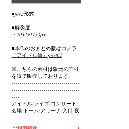
■jpeg形式
■解像度
・2052x1153px
■本作のおまとめ版はコチラ
『アイドル編』part01
※こちらの素材は版元の許可
を得て販売しております。
----------------------------------
----------------------------------
----
アイドル/ライブ/コンサート/
会場/ドーム/アリーナ/入口/夜
ご利用規約