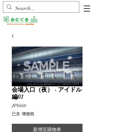
会場入口（夜） - アイドル
編01
價
JP¥660
格
已含 增值税
新增至購物車