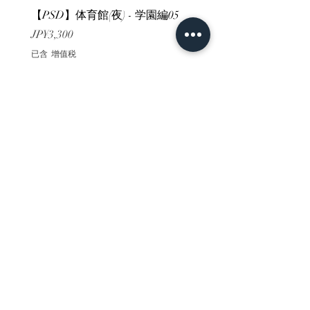
【PSD】体育館(夜) - 学園編05
【PSD】体育館(夕方) - 
價格
價格
JP¥3,300
JP¥3,300
已含 增值税
已含 增值税
ホーム
背景素材
販売サイト一覧
ご利用規約
お問い合わせ
プライバシーポリシー
特定商取引法に基づく表記
決済方法
-みにくる素材販売店-
DLsite
Booth
FANZA
Clipstudio
cuberush