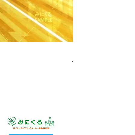
【PSD】体育館(夕方) - 学園編
價格
JP¥3,300
已含 增值税