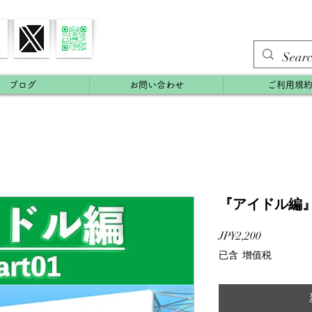
ブログ
お問い合わせ
ご利用規
『アイドル編』p
價
JP¥2,200
格
已含 增值税