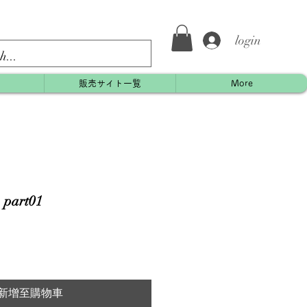
login
約
販売サイト一覧
More
art01
新增至購物車