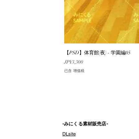
【PSD】体育館(夜) - 学園編05
價格
JP¥3,300
已含 增值税
-みにくる素材販売店-
DLsite