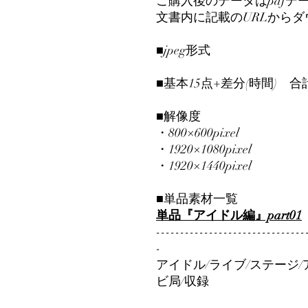
ご購入後のデータはpdfデ
文書内に記載のURLから
■jpeg形式
■基本15点+差分(時間) 合
■解像度
・800×600pixel
・1920×1080pixel
・1920×1440pixel
■単品素材一覧
単品『アイドル編』part01
-------------------------------
-
アイドル/ライブ/ステージ/
ビ局/収録