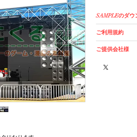
SAMPLEのダ
コチラからDL>>
ご利用規約
※必ずお読みくださ
ご提供会社様
株式会社7COLORS様