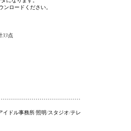
ータになります。
ダウンロードください。
計33点
----------------------------------------
アイドル事務所/照明/スタジオ/テレ