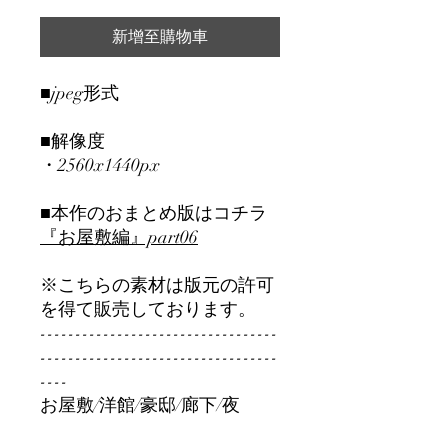
新增至購物車
■jpeg形式
■解像度
・2560x1440px
■本作のおまとめ版はコチラ
『お屋敷編』part06
※こちらの素材は版元の許可
を得て販売しております。
----------------------------------
----------------------------------
----
お屋敷/洋館/豪邸/廊下/夜