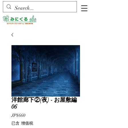
洋館廊下②(夜) - お屋敷編
06
價
JP¥660
格
已含 增值税