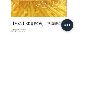
【PSD】体育館(夜) - 学園編05
【PSD】体育館(夕方) - 
價格
價格
JP¥3,300
JP¥3,300
已含 增值税
已含 增值税
ホーム
背景素材
販売サイト一覧
ご利用規約
お問い合わせ
プライバシーポリシー
特定商取引法に基づく表記
決済方法
-みにくる素材販売店-
DLsite