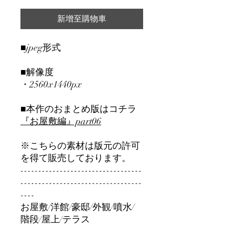
新增至購物車
■jpeg形式
■解像度
・2560x1440px
■本作のおまとめ版はコチラ
『お屋敷編』part06
※こちらの素材は版元の許可
を得て販売しております。
----------------------------------
----------------------------------
----
お屋敷/洋館/豪邸/外観/噴水/
階段/屋上/テラス