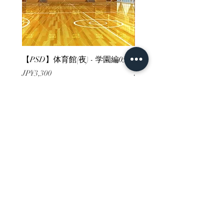
【PSD】体育館(夜) - 学園編05
【PSD】体育館(夕方) - 
價格
價格
JP¥3,300
JP¥3,300
已含 增值税
已含 增值税
ホーム
背景素材
販売サイト一覧
ご利用規約
お問い合わせ
プライバシーポリシー
特定商取引法に基づく表記
決済方法
-みにくる素材販売店-