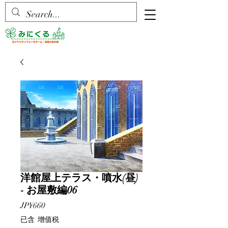
洋館屋上テラス・噴水(昼)
- お屋敷編06
價
JP¥660
格
已含 增值税