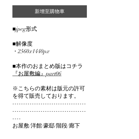
新增至購物車
■jpeg形式
■解像度
・2560x1440px
■本作のおまとめ版はコチラ
『お屋敷編』part06
※こちらの素材は版元の許可
を得て販売しております。
----------------------------------
----------------------------------
----
お屋敷/洋館/豪邸/階段/廊下