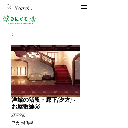
洋館の階段・廊下(夕方) -
お屋敷編06
價
JP¥660
格
已含 增值税