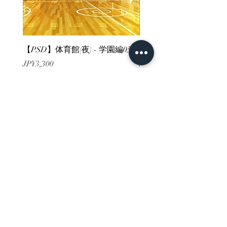
【PSD】体育館(夜) - 学園編05
【PSD】体育館(夕方) - 
價格
價格
JP¥3,300
JP¥3,300
已含 增值税
已含 增值税
ホーム
背景素材
販売サイト一覧
ご利用規約
お問い合わせ
プライバシーポリシー
特定商取引法に基づく表記
決済方法
-みにくる素材販売店-
DLsite