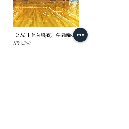
【PSD】体育館(夜) - 学園編05
【PSD】体育館(夕方) - 
價格
價格
JP¥3,300
JP¥3,300
已含 增值税
已含 增值税
ホーム
背景素材
販売サイト一覧
ご利用規約
お問い合わせ
プライバシーポリシー
特定商取引法に基づく表記
決済方法
-みにくる素材販売店-