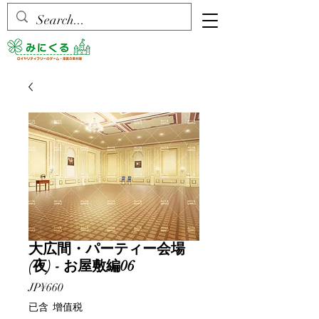
大広間・パーティー会場
(夜) - お屋敷編06
價
JP¥660
格
已含 增值税