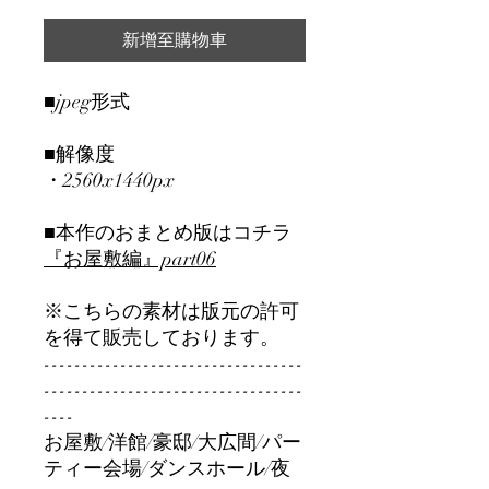
新增至購物車
■jpeg形式
■解像度
・2560x1440px
■本作のおまとめ版はコチラ
『お屋敷編』part06
※こちらの素材は版元の許可
を得て販売しております。
----------------------------------
----------------------------------
----
お屋敷/洋館/豪邸/大広間/パー
ティー会場/ダンスホール/夜