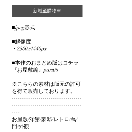
新增至購物車
■jpeg形式
■解像度
・2560x1440px
■本作のおまとめ版はコチラ
『お屋敷編』part06
※こちらの素材は版元の許可
を得て販売しております。
----------------------------------
----------------------------------
----
お屋敷/洋館/豪邸/レトロ/蔦/
門/外観