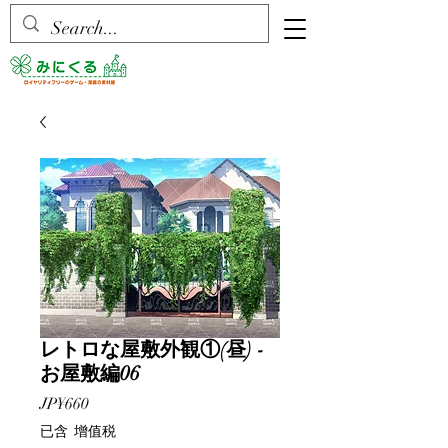
レトロな屋敷外観①(昼) -
お屋敷編06
價
JP¥660
格
已含 增值税