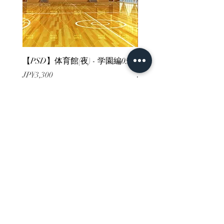
【PSD】体育館(夜) - 学園編05
【PSD】体育館(夕方) - 
價格
價格
JP¥3,300
JP¥3,300
已含 增值税
已含 增值税
ホーム
背景素材
販売サイト一覧
ご利用規約
お問い合わせ
プライバシーポリシー
特定商取引法に基づく表記
決済方法
-みにくる素材販売店-