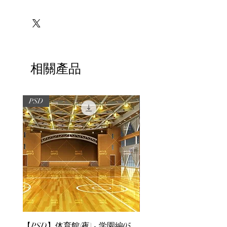
※必ずお読みください
相關產品
PSD
PSD
【PSD】体育館(夜) - 学園編05
【PSD】体育館(夕方) - 