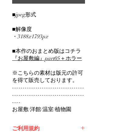
■jpeg形式
■解像度
・3188x1793px
■本作のおまとめ版はコチラ
『お屋敷編』part0
5＋ホラー
※こちらの素材は版元の許可
を得て販売しております。
----------------------------------
----------------------------------
----
お屋敷/洋館/温室/植物園
ご利用規約