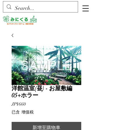
洋館温室(昼) - お屋敷編
05+ホラー
價
JP¥660
格
已含 增值税
新增至購物車