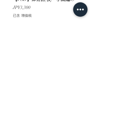
價格
價格
JP¥3,300
JP¥3,300
已含 增值税
已含 增值税
ホーム
背景素材
販売サイト一覧
ご利用規約
お問い合わせ
プライバシーポリシー
特定商取引法に基づく表記
決済方法
-みにくる素材販売店-
DLsite
Booth
FANZA
Clipstudio
cuberush
STEAM