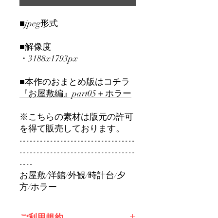
■jpeg形式
■解像度
・3188x1793px
■本作のおまとめ版はコチラ
『お屋敷編』part0
5＋ホラー
※こちらの素材は版元の許可
を得て販売しております。
----------------------------------
----------------------------------
----
お屋敷/洋館/外観/時計台/夕
方/ホラー
ご利用規約