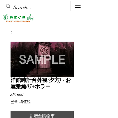
洋館時計台外観(夕方) - お
屋敷編05+ホラー
價
JP¥660
格
已含 增值税
新增至購物車