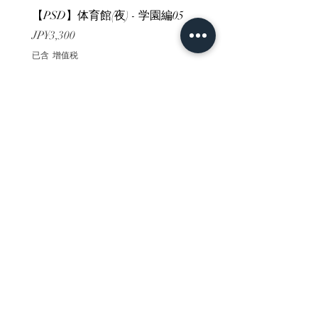
【PSD】体育館(夜) - 学園編05
【PSD】体育館(夕方) - 
價格
價格
JP¥3,300
JP¥3,300
已含 增值税
已含 增值税
ホーム
背景素材
販売サイト一覧
ご利用規約
お問い合わせ
プライバシーポリシー
特定商取引法に基づく表記
決済方法
-みにくる素材販売店-
DLsite
Booth
FANZA
Clipstudio
cuberush